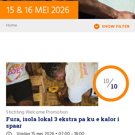
15
&
16
MEI
2026
CONTACT
Breadcrumb
Home
SHOW FILTER
INLOGGEN
USER ACCOUNT
WACHTWOORD
10
10
Zoeken
Stichting Welcome Promotion
Fura, isola lokal 3 ekstra pa ku e kalor i
spaar
Vrijdag 15 mei 2026 • 07:00 - 18:00