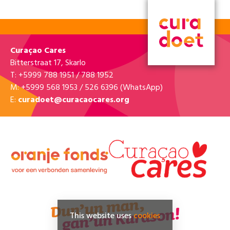
Curaçao Cares
Bitterstraat 17, Skarlo
T: +5999 788 1951 / 788 1952
M: +5999 568 1953 / 526 6396 (WhatsApp)
E:
curadoet@curacaocares.org
This website uses
cookies