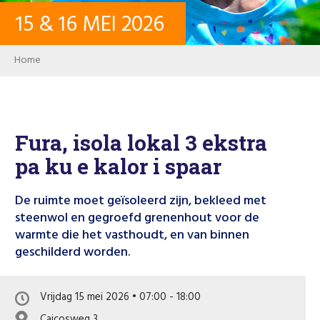
15
&
16
MEI
2026
CONTACT
Breadcrumb
Home
INLOGGEN
USER ACCOUNT
Fura, isola lokal 3 ekstra
pa ku e kalor i spaar
WACHTWOORD
De ruimte moet geïsoleerd zijn, bekleed met
steenwol en gegroefd grenenhout voor de
warmte die het vasthoudt, en van binnen
Zoeken
geschilderd worden.
Vrijdag 15 mei 2026 • 07:00 - 18:00
Caicosweg 3