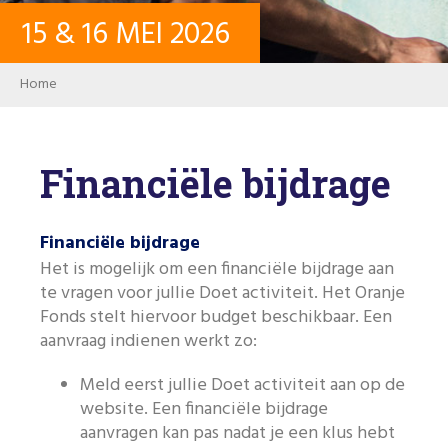
15
&
16
MEI
2026
CONTACT
Breadcrumb
Home
INLOGGEN
Financiële bijdrage
USER ACCOUNT
Financiële bijdrage
WACHTWOORD
Het is mogelijk om een financiële bijdrage aan
te vragen voor jullie Doet activiteit. Het Oranje
Fonds stelt hiervoor budget beschikbaar. Een
aanvraag indienen werkt zo:
Zoeken
Meld eerst jullie Doet activiteit aan op de
website. Een financiële bijdrage
aanvragen kan pas nadat je een klus hebt