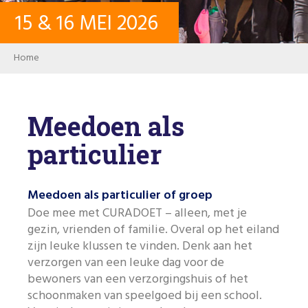
15
&
16
MEI
2026
CONTACT
Breadcrumb
Home
INLOGGEN
Meedoen als
USER ACCOUNT
particulier
WACHTWOORD
Meedoen als particulier of groep
Doe mee met CURADOET – alleen, met je
gezin, vrienden of familie. Overal op het eiland
Zoeken
zijn leuke klussen te vinden. Denk aan het
verzorgen van een leuke dag voor de
bewoners van een verzorgingshuis of het
schoonmaken van speelgoed bij een school.