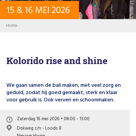
15
&
16
MEI
2026
CONTACT
Breadcrumb
Home
INLOGGEN
USER ACCOUNT
Kolorido rise and shine
WACHTWOORD
We gaan samen de bali maken, met veel zorg en
geduld, zodat hij goed gemaakt, sterk en klaar
voor gebruik is. Ook verven en schoonmaken.
Zoeken
Zaterdag 16 mei 2026 • 08:00 - 13:00
Dokweg z/n - Loods 8