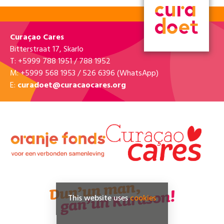
Curaçao Cares
Bitterstraat 17, Skarlo
T: +5999 788 1951 / 788 1952
M: +5999 568 1953 / 526 6396 (WhatsApp)
E:
curadoet@curacaocares.org
This website uses
cookies