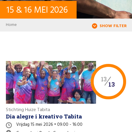
15
&
16
MEI
2026
CONTACT
Breadcrumb
Home
SHOW FILTER
INLOGGEN
USER ACCOUNT
WACHTWOORD
13
13
Zoeken
Stichting Huize Tabita
Dia alegre i kreativo Tabita
Vrijdag 15 mei 2026 • 09:00 - 16:00