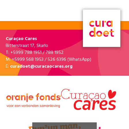
Curaçao Cares
Bitterstraat 17, Skarlo
T: +5999 788 1951 / 788 1952
M: +5999 568 1953 / 526 6396 (WhatsApp)
E:
curadoet@curacaocares.org