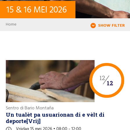
15
&
16
MEI
2026
CONTACT
Breadcrumb
Home
SHOW FILTER
INLOGGEN
USER ACCOUNT
WACHTWOORD
12
12
Zoeken
Sentro di Bario Montaña
Un tualèt pa usuarionan di e vèlt di
deporte[Vrij]
Vrijdag 15 mei 2026 • 08:00 - 12:00