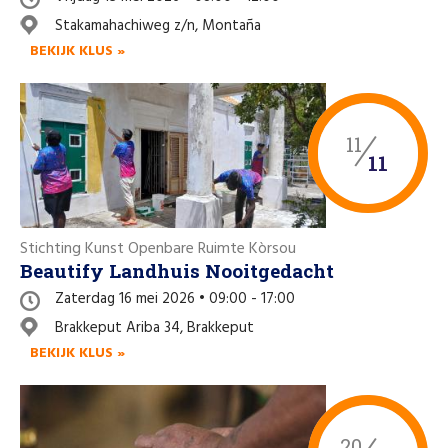
Like us on Facebook
Stakamahachiweg z/n, Montaña
BEKIJK KLUS »
11
11
Stichting Kunst Openbare Ruimte Kòrsou
Beautify Landhuis Nooitgedacht
Zaterdag 16 mei 2026 • 09:00 - 17:00
Brakkeput Ariba 34, Brakkeput
BEKIJK KLUS »
20