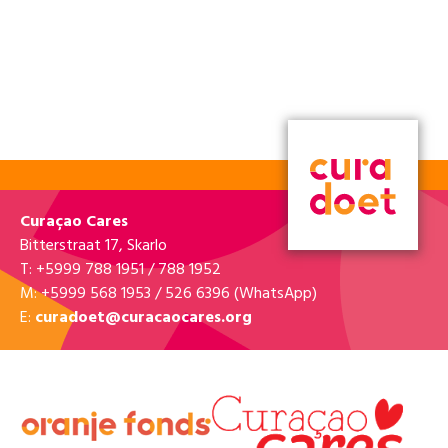
10
Epedisam
Di paseo ku Epedisam
Vrijdag 15 mei 2026 • 08:00 - 15:00
Rooi santu 408 - Lapa Lapa Papito, Rooi Santu
BEKIJK KLUS »
12
12
Maris Stella VSBO Dept 2
Opknappen en verven van lokalen en
schoolomgeving