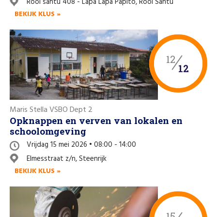
Rooi santu 408 - Lapa Lapa Papito, Rooi Santu
Like us on Facebook
BEKIJK KLUS »
12
12
Maris Stella VSBO Dept 2
Opknappen en verven van lokalen en
schoolomgeving
Vrijdag 15 mei 2026 • 08:00 - 14:00
Elmesstraat z/n, Steenrijk
BEKIJK KLUS »
15