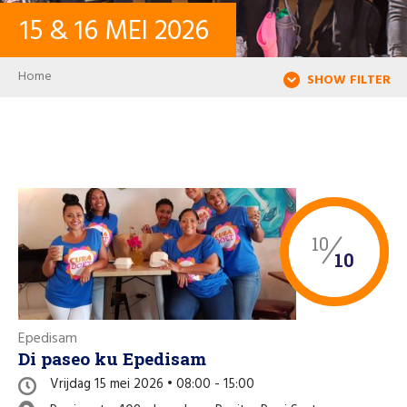
15
&
16
MEI
2026
CONTACT
Breadcrumb
Home
SHOW FILTER
INLOGGEN
USER ACCOUNT
WACHTWOORD
10
10
Zoeken
Epedisam
Di paseo ku Epedisam
Vrijdag 15 mei 2026 • 08:00 - 15:00