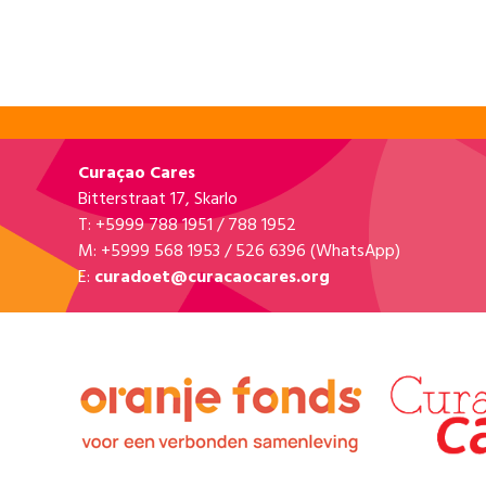
10
10
Epedisam
Di paseo ku Epedisam
Vrijdag 15 mei 2026 • 08:00 - 15:00
Rooi santu 408 - Lapa Lapa Papito, Rooi Santu
BEKIJK KLUS »
15
15