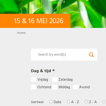
15
&
16
MEI
2026
Breadcrumb
Home
Dag & tijd *
Vrijdag
Zaterdag
Ochtend
Middag
Avond
Sorteer
Date
A - Z
Z - A