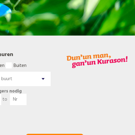
euren
en
Buiten
igers nodig
to