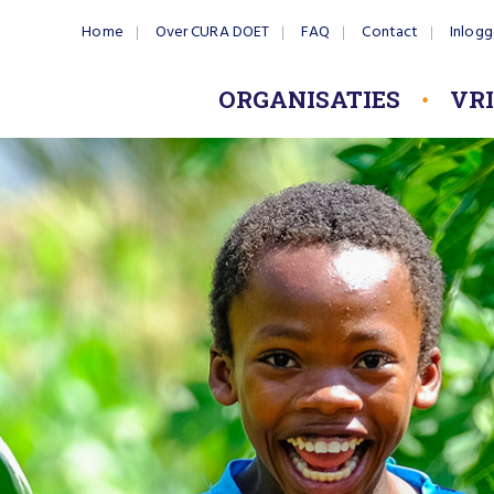
Home
Over CURA DOET
FAQ
Contact
Inlog
ORGANISATIES
VR