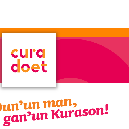
15
15
Fundashon Kolorido
Kolorido rise and shine
Zaterdag 16 mei 2026 • 08:00 - 13:00
Dokweg z/n - Loods 8, Nieuwe Haven
BEKIJK KLUS »
12
12