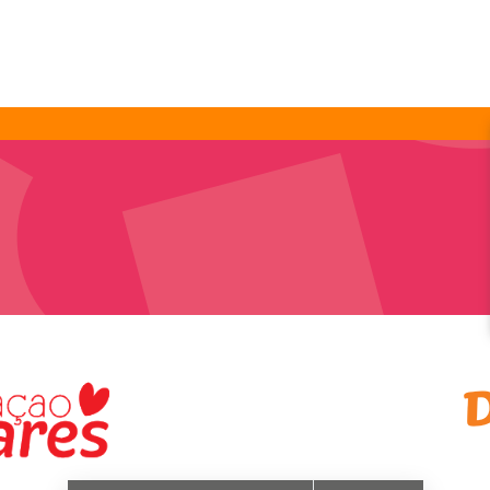
12
12
Maris Stella VSBO Dept 2
Opknappen en verven van lokalen en
schoolomgeving
Vrijdag 15 mei 2026 • 08:00 - 14:00
Elmesstraat z/n, Steenrijk
BEKIJK KLUS »
12
12