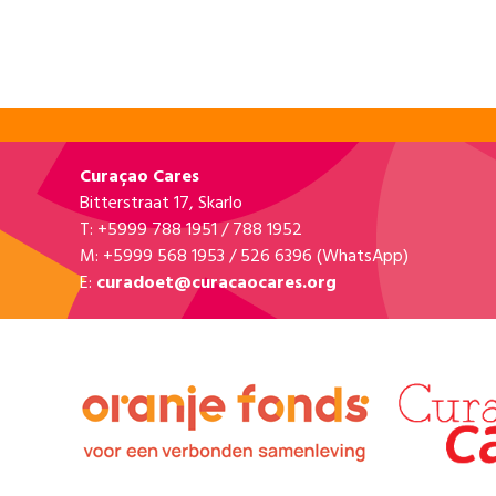
10
10
Epedisam
Di paseo ku Epedisam
Vrijdag 15 mei 2026 • 08:00 - 15:00
Rooi santu 408 - Lapa Lapa Papito, Rooi Santu
BEKIJK KLUS »
15
15