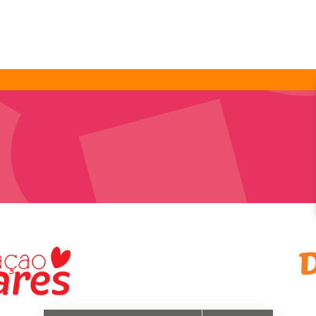
12
12
Maris Stella VSBO Dept 2
Opknappen en verven van lokalen en
schoolomgeving
Vrijdag 15 mei 2026 • 08:00 - 14:00
Elmesstraat z/n, Steenrijk
BEKIJK KLUS »
12
12