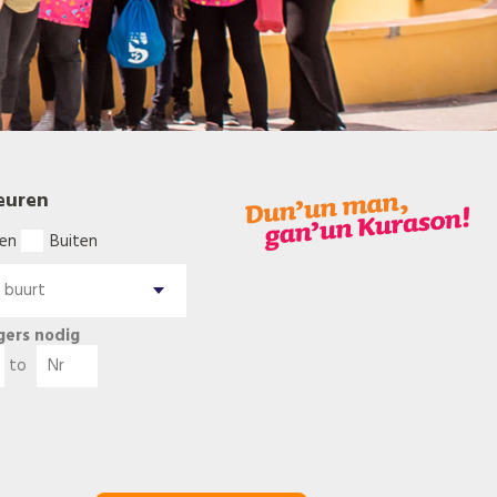
euren
en
Buiten
igers nodig
to