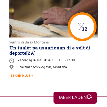
12
12
Sentro di Bario Montaña
Un tualèt pa usuarionan di e vèlt di
deporte[ZA]
Zaterdag 16 mei 2026 • 08:00 - 12:00
Stakamahachiweg z/n, Montaña
BEKIJK KLUS »