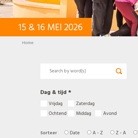
15
&
16
MEI
2026
Breadcrumb
Home
Dag & tijd *
Vrijdag
Zaterdag
Ochtend
Middag
Avond
Sorteer
Date
A - Z
Z - A