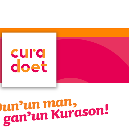
15
15
Fundashon Kolorido
Kolorido rise and shine
Zaterdag 16 mei 2026 • 08:00 - 13:00
Dokweg z/n - Loods 8, Nieuwe Haven
BEKIJK KLUS »
12
12