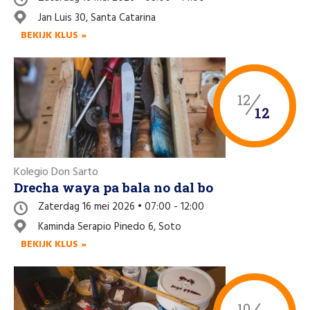
Like us on Facebook
Jan Luis 30, Santa Catarina
BEKIJK KLUS »
12
12
Kolegio Don Sarto
Drecha waya pa bala no dal bo
Zaterdag 16 mei 2026 • 07:00 - 12:00
Kaminda Serapio Pinedo 6, Soto
BEKIJK KLUS »
10