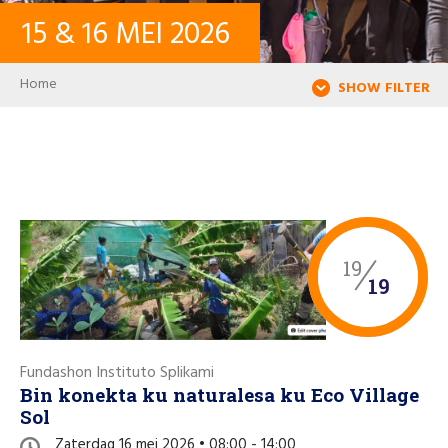
15
&
16
MEI
2026
CONTACT
Breadcrumb
Home
SHOW FILTER
INLOGGEN
USER ACCOUNT
WACHTWOORD
19
19
Zoeken
Fundashon Instituto Splikami
Bin konekta ku naturalesa ku Eco Village
Sol
Zaterdag 16 mei 2026 • 08:00 - 14:00