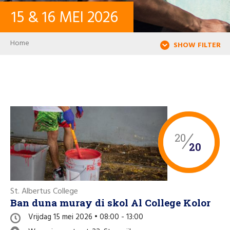
15
&
16
MEI
2026
CONTACT
Breadcrumb
Home
SHOW FILTER
INLOGGEN
USER ACCOUNT
WACHTWOORD
20
20
Zoeken
St. Albertus College
Ban duna muray di skol Al College Kolor
Vrijdag 15 mei 2026 • 08:00 - 13:00