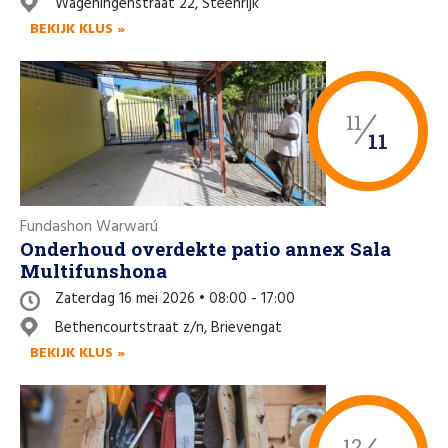
Wageningenstraat 22, Steenrijk
Like us on Facebook
BEKIJK KLUS »
11
11
Fundashon Warwarú
Onderhoud overdekte patio annex Sala
Multifunshona
Zaterdag 16 mei 2026 • 08:00 - 17:00
Bethencourtstraat z/n, Brievengat
BEKIJK KLUS »
12