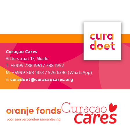
Epedisam
Di paseo ku Epedisam
Vrijdag 15 mei 2026 • 08:00 - 15:00
Rooi santu 408 - Lapa Lapa Papito, Rooi Santu
BEKIJK KLUS »
12
12
Maris Stella VSBO Dept 2
Opknappen en verven van lokalen en
schoolomgeving
Vrijdag 15 mei 2026 • 08:00 - 14:00