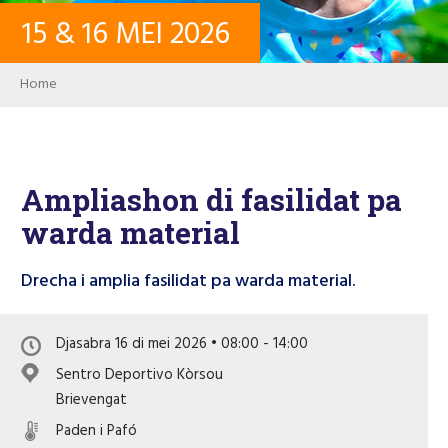
15
&
16
MEI
2026
KONTAKTO
Breadcrumb
Home
LOG IN
USER ACCOUNT
Ampliashon di fasilidat pa
warda material
PALABRA KLAVE
Drecha i amplia fasilidat pa warda material.
Djasabra 16 di mei 2026 • 08:00 - 14:00
Buska
Sentro Deportivo Kòrsou
Brievengat
Paden i Pafó