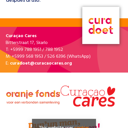
despues di uso.
Curaçao Cares
Bitterstraat 17, Skarlo
T: +5999 788 1951 / 788 1952
M: +5999 568 1953 / 526 6396 (WhatsApp)
E:
curadoet@curacaocares.org