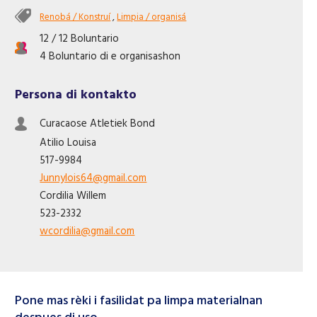
Like nos página di Facebook
Renobá / Konstruí
,
Limpia / organisá
12 / 12 Boluntario
4 Boluntario di e organisashon
Persona di kontakto
Curacaose Atletiek Bond
Atilio
Louisa
517-9984
Junnylois64@gmail.com
Cordilia
Willem
523-2332
wcordilia@gmail.com
Pone mas rèki i fasilidat pa limpa materialnan