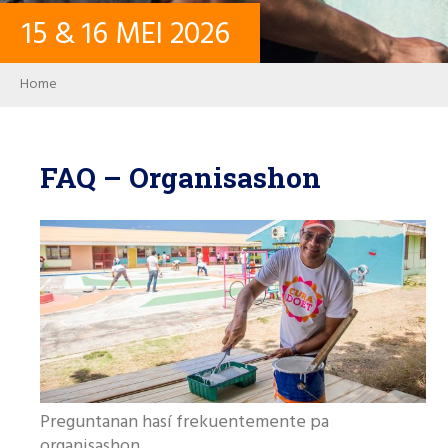
15
&
16
MEI
2026
KONTAKTO
Breadcrumb
Home
LOG IN
FAQ – Organisashon
USER ACCOUNT
PALABRA KLAVE
Buska
Preguntanan hasí frekuentemente pa
organisashon.