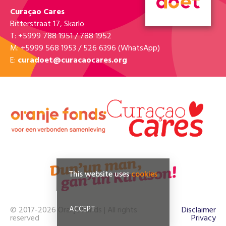
Curaçao Cares
Bitterstraat 17, Skarlo
T: +5999 788 1951 / 788 1952
M: +5999 568 1953 / 526 6396 (WhatsApp)
E:
curadoet@curacaocares.org
This website uses
cookies
ACCEPT
© 2017-2026 Oranje Fonds | All rights
Disclaimer
reserved
Privacy