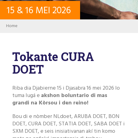
15
&
16
MEI
2026
KONTAKTO
Breadcrumb
Home
LOG IN
Tokante CURA
USER ACCOUNT
DOET
PALABRA KLAVE
Riba dia
Djabierne 15 i Djasabra 16 mei
2026 lo
tuma lugá e
akshon boluntario di mas
grandi na Kòrsou i den reino!
Buska
Bou di e nòmber NLdoet, ARUBA DOET, BON
DOET, CURA DOET, STATIA DOET, SABA DOET i
SXM DOET, e seis inisiativanan akí tin komo