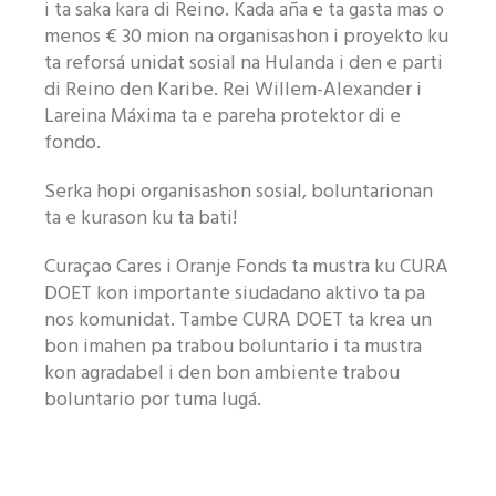
i ta saka kara di Reino. Kada aña e ta gasta mas o
menos € 30 mion na organisashon i proyekto ku
ta reforsá unidat sosial na Hulanda i den e parti
di Reino den Karibe. Rei Willem-Alexander i
Lareina Máxima ta e pareha protektor di e
fondo.
Serka hopi organisashon sosial, boluntarionan
ta e kurason ku ta bati!
Curaçao Cares i Oranje Fonds ta mustra ku CURA
DOET kon importante siudadano aktivo ta pa
nos komunidat. Tambe CURA DOET ta krea un
bon imahen pa trabou boluntario i ta mustra
kon agradabel i den bon ambiente trabou
boluntario por tuma lugá.