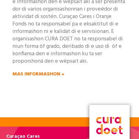
e informashon den e wèpsait aki a ser presentá
dor di varios organisashonnan i proveédor di
aktividat di sostén. Curaçao Cares i Oranje
Fonds no ta responsabel pa e eksaktitut di e
informashon ni e kalidat di e servisionan. E
organisashon CURA DOET no ta responsabel di
niun forma òf grado, deribado di e uso di òf e
konfiansa den e informashon ku ta ser
proporshoná den e wèpsait aki.
MAS INFORMASHON »
Curaçao Cares