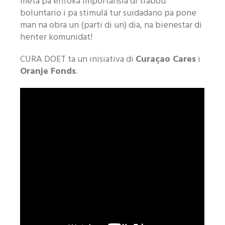
meta pa enfoká importansia di trabou
Like nos página di Facebook
boluntario i pa stimulá tur suidadano pa pone
man na obra un (parti di un) dia, na bienestar di
henter komunidat!
CURA DOET ta un inisiativa di
Curaçao Cares
i
Oranje Fonds
.