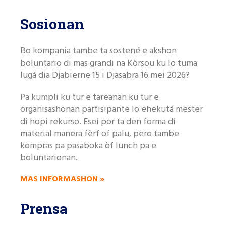
Sosionan
Bo kompania tambe ta sostené e akshon
boluntario di mas grandi na Kòrsou ku lo tuma
lugá dia
Djabierne 15 i Djasabra 16 mei 2026?
Pa kumpli ku tur e tareanan ku tur e
organisashonan partisipante lo ehekutá mester
di hopi rekurso. Esei por ta den forma di
material manera fèrf of palu, pero tambe
kompras pa pasaboka òf lunch pa e
boluntarionan.
MAS INFORMASHON »
Prensa