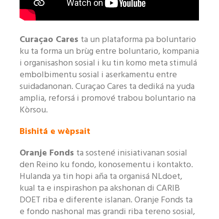
Curaçao Cares
ta un plataforma pa boluntario
ku ta forma un brùg entre boluntario, kompania
i organisashon sosial i ku tin komo meta stimulá
embolbimentu sosial i aserkamentu entre
suidadanonan. Curaçao Cares ta dediká na yuda
amplia, reforsá i promové trabou boluntario na
Kòrsou.
Bishitá e wèpsait
Oranje Fonds
ta sostené inisiativanan sosial
den Reino ku fondo, konosementu i kontakto.
Hulanda ya tin hopi aña ta organisá NLdoet,
kual ta e inspirashon pa akshonan di CARIB
DOET riba e diferente islanan. Oranje Fonds ta
e fondo nashonal mas grandi riba tereno sosial,