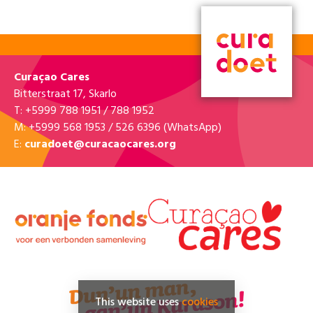
Curaçao Cares
Bitterstraat 17, Skarlo
T: +5999 788 1951 / 788 1952
M: +5999 568 1953 / 526 6396 (WhatsApp)
E:
curadoet@curacaocares.org
This website uses
cookies