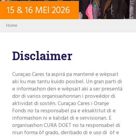
15
&
16
MEI
2026
KONTAKTO
Breadcrumb
Home
LOG IN
Disclaimer
USER ACCOUNT
Curaçao Cares ta aspirá pa mantené e wèpsait
PALABRA KLAVE
aki ku mas tantu kuido posibel. Un gran parti di
e informashon den e wèpsait aki a ser presentá
dor di varios organisashonnan i proveédor di
aktividat di sostén. Curaçao Cares i Oranje
Buska
Fonds no ta responsabel pa e eksaktitut di e
informashon ni e kalidat di e servisionan. E
organisashon CURA DOET no ta responsabel di
niun forma òf grado, deribado di e uso di òf e