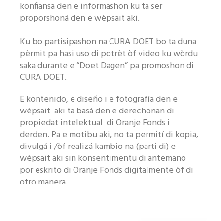
konfiansa den e informashon ku ta ser
Like nos página di Facebook
proporshoná den e wèpsait aki.
Ku bo partisipashon na CURA DOET bo ta duna
pèrmit pa hasi uso di potrèt òf video ku wòrdu
saka durante e “Doet Dagen” pa promoshon di
CURA DOET.
E kontenido, e diseño i e fotografía den e
wèpsait aki ta basá den e derechonan di
propiedat intelektual di Oranje Fonds i
derden. Pa e motibu aki, no ta permití di kopia,
divulgá i /òf realizá kambio na (parti di) e
wèpsait aki sin konsentimentu di antemano
por eskrito di Oranje Fonds digitalmente òf di
otro manera.