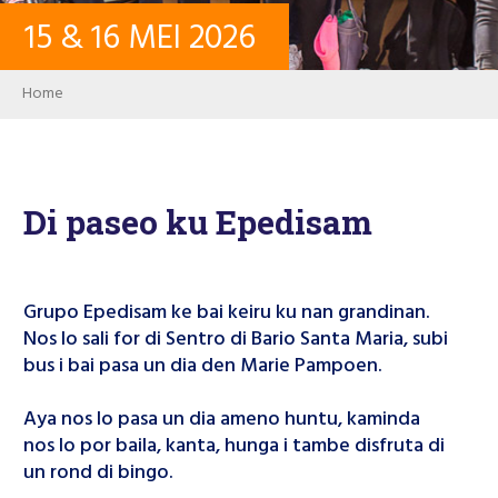
15
&
16
MEI
2026
KONTAKTO
Breadcrumb
Home
LOG IN
USER ACCOUNT
Di paseo ku Epedisam
PALABRA KLAVE
Grupo Epedisam ke bai keiru ku nan grandinan.
Nos lo sali for di Sentro di Bario Santa Maria, subi
bus i bai pasa un dia den Marie Pampoen.
Buska
Aya nos lo pasa un dia ameno huntu, kaminda
nos lo por baila, kanta, hunga i tambe disfruta di
un rond di bingo.