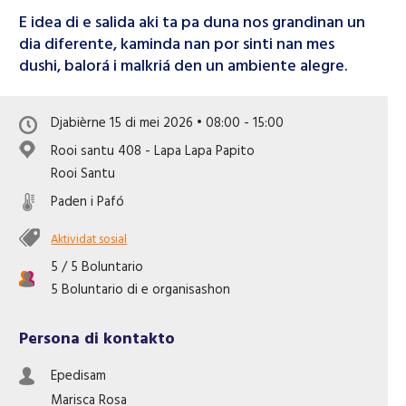
Like nos página di Facebook
E idea di e salida aki ta pa duna nos grandinan un
dia diferente, kaminda nan por sinti nan mes
dushi, balorá i malkriá den un ambiente alegre.
Djabièrne 15 di mei 2026 • 08:00 - 15:00
Rooi santu 408 - Lapa Lapa Papito
Rooi Santu
Paden i Pafó
Aktividat sosial
5 / 5 Boluntario
5 Boluntario di e organisashon
Persona di kontakto
Epedisam
Marisca
Rosa