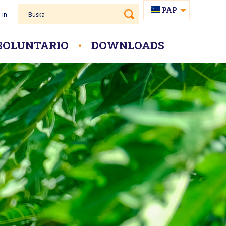
PAP
 in
Buska
NL
BOLUNTARIO
DOWNLOADS