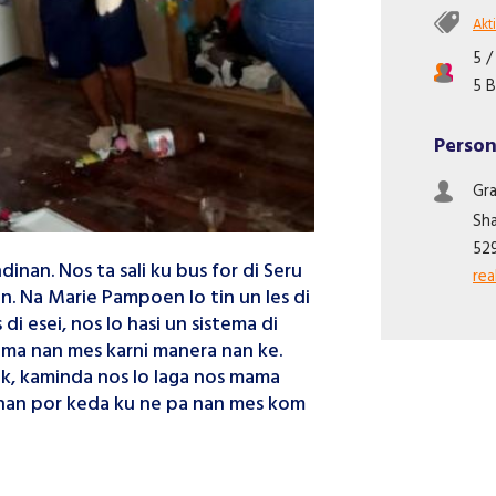
Akti
5 /
5 B
Person
Gra
Sh
52
inan. Nos ta sali ku bus for di Seru
re
. Na Marie Pampoen lo tin un les di
i esei, nos lo hasi un sistema di
ima nan mes karni manera nan ke.
euk, kaminda nos lo laga nos mama
u nan por keda ku ne pa nan mes kom