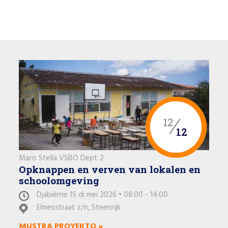
12
12
Maris Stella VSBO Dept 2
Opknappen en verven van lokalen en
schoolomgeving
Djabièrne 15 di mei 2026 • 08:00 - 14:00
Elmesstraat z/n, Steenrijk
MUSTRA PROYEKTO »