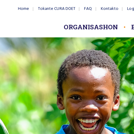
Home
Tokante CURA DOET
FAQ
Kontakto
Log
ORGANISASHON