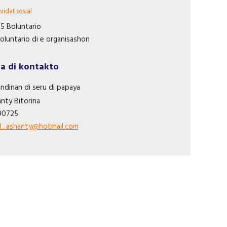
vidat sosial
 5 Boluntario
oluntario di e organisashon
a di kontakto
ndinan di seru di papaya
anty
Bitorina
90725
al_ashanty@hotmail.com