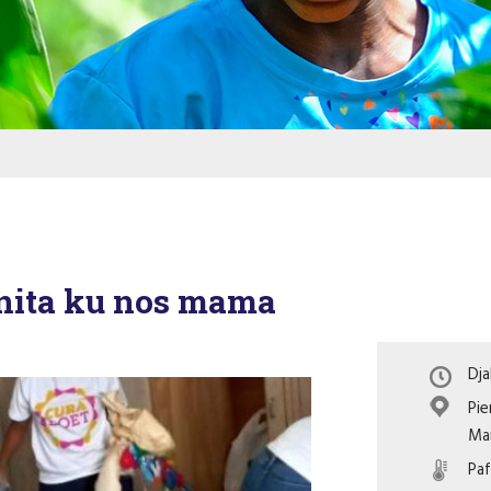
unita ku nos mama
Dja
Pie
Ma
Pa