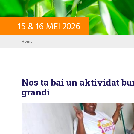
15
&
16
MEI
2026
Breadcrumb
Home
Nos ta bai un aktividat b
grandi