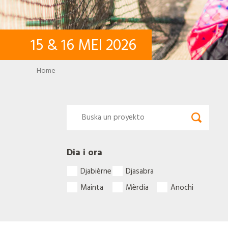
15
&
16
MEI
2026
Breadcrumb
Home
Dia i ora
Djabièrne
Djasabra
Mainta
Mèrdia
Anochi