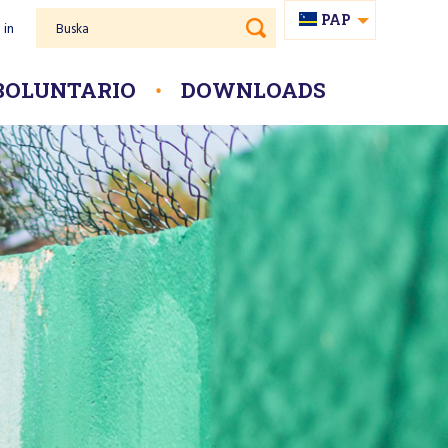
PAP
 in
Buska
NL
BOLUNTARIO
DOWNLOADS