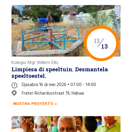
13
13
ahuma
Kolegio Mgr Willem Ellis
Limpiesa di speeltuin. Desmantela
speeltoestel.
Djasabra 16 di mei 2026 • 07:00 - 14:00
Frater Richardusstraat 19, Habaai
MUSTRA PROYEKTO »