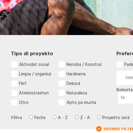
Tipo di proyekto
Prefer
Aktividat sosial
Renobá / Konstruí
Pad
Limpia / organisá
Hardineria
Fèrf
Dekorá
Bolunta
Atministrashon
Naturalesa
Otro
Apto pa mucha
Filtra
Fecha
A - Z
Z - A
Proyekto será
SKONDE FILTE