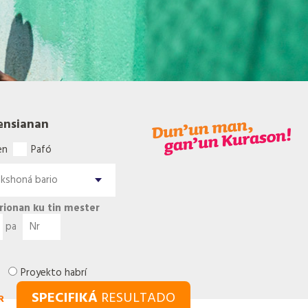
ensianan
en
Pafó
rionan ku tin mester
pa
Proyekto habrí
SPECIFIKÁ
RESULTADO
R