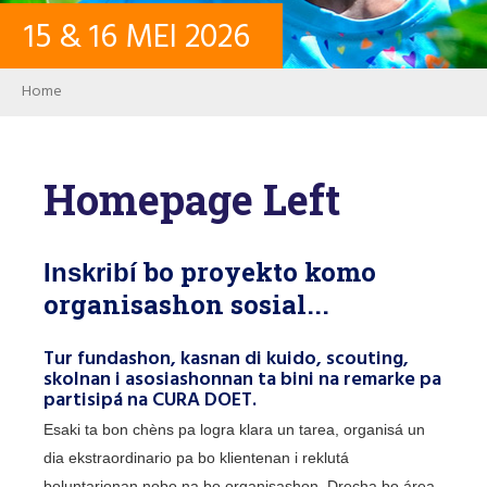
15
&
16
MEI
2026
KONTAKTO
Breadcrumb
Home
LOG IN
Homepage Left
USER ACCOUNT
bo proyekto komo
PALABRA KLAVE
Inskribí
organisashon sosial...
Tur fundashon, kasnan di kuido, scouting,
skolnan i asosiashonnan ta bini na remarke pa
Buska
partisipá na CURA DOET.
Esaki ta bon chèns pa logra klara un tarea, organisá un
dia ekstraordinario pa bo klientenan i reklutá
boluntarionan nobo na bo organisashon. Drecha bo área