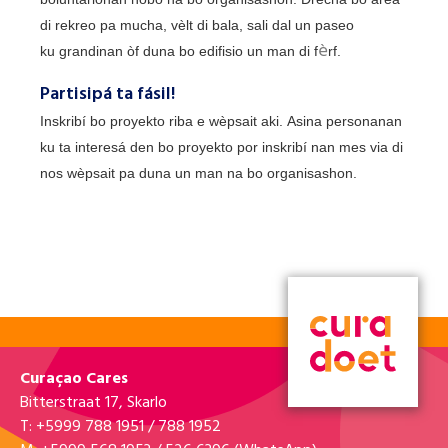
Like nos página di Facebook
di rekreo pa mucha, vèlt di bala, sali dal un paseo
è
ku grandinan òf duna bo edifisio un man di f
rf.
Partisipá ta fásil!
Inskribí bo proyekto riba e wèpsait aki. Asina personanan
ku ta interesá den bo proyekto por inskribí nan mes via di
nos wèpsait pa duna un man na bo organisashon.
Curaçao Cares
Bitterstraat 17, Skarlo
T: +5999 788 1951 / 788 1952