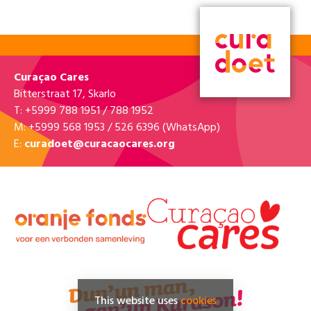
Curaçao Cares
Bitterstraat 17, Skarlo
T: +5999 788 1951 / 788 1952
M: +5999 568 1953 / 526 6396 (WhatsApp)
E:
curadoet@curacaocares.org
This website uses
cookies