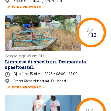
Soeur Gerardaweg z/n, Habaai
Like nos página di Facebook
MUSTRA PROYEKTO »
13
13
Kolegio Mgr Willem Ellis
Limpiesa di speeltuin. Desmantela
speeltoestel.
Djabièrne 15 di mei 2026 • 08:00 - 14:00
Frater Richardusstraat 19, Habaai
MUSTRA PROYEKTO »
11