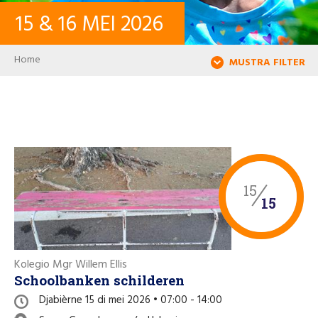
15
&
16
MEI
2026
KONTAKTO
Breadcrumb
Home
MUSTRA FILTER
LOG IN
USER ACCOUNT
PALABRA KLAVE
15
15
Buska
Kolegio Mgr Willem Ellis
Schoolbanken schilderen
Djabièrne 15 di mei 2026 • 07:00 - 14:00