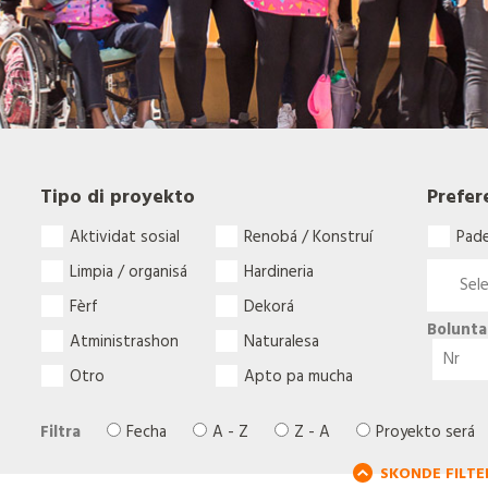
Tipo di proyekto
Prefer
Aktividat sosial
Renobá / Konstruí
Pad
Limpia / organisá
Hardineria
Fèrf
Dekorá
Bolunta
Atministrashon
Naturalesa
Otro
Apto pa mucha
Filtra
Fecha
A - Z
Z - A
Proyekto será
SKONDE FILTE