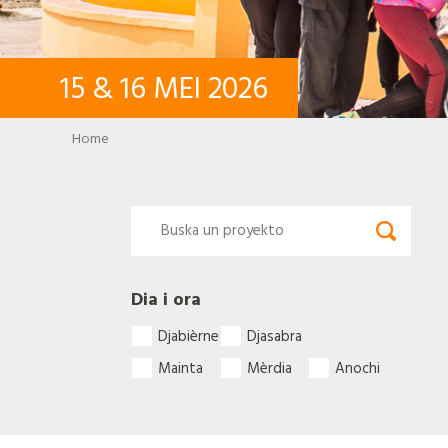
15
&
16
MEI
2026
Breadcrumb
Home
Dia i ora
Djabièrne
Djasabra
Mainta
Mèrdia
Anochi