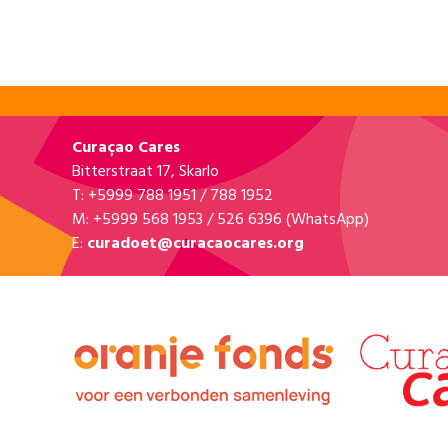
Curaçao Cares
Bitterstraat 17, Skarlo
T: +5999 788 1951 / 788 1952
M: +5999 568 1953 / 526 6396 (WhatsApp)
E:
curadoet@curacaocares.org