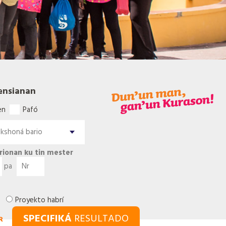
ensianan
en
Pafó
rionan ku tin mester
pa
Proyekto habrí
SPECIFIKÁ
RESULTADO
R