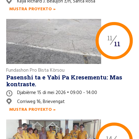
Kaya Richard J. Beaujon z/n, Santa Rosa
Like nos página di Facebook
MUSTRA PROYEKTO »
11
11
Fundashon Pro Bista Kòrsou
Pasenshi ta e Yabi Pa Kresementu: Mas
kontraste.
Djabièrne 15 di mei 2026 • 09:00 - 14:00
Corriweg 16, Brievengat
MUSTRA PROYEKTO »
14