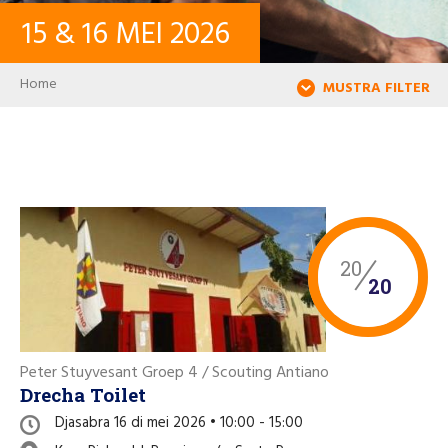
15
&
16
MEI
2026
KONTAKTO
Breadcrumb
Home
MUSTRA FILTER
LOG IN
USER ACCOUNT
PALABRA KLAVE
20
20
Buska
Peter Stuyvesant Groep 4 / Scouting Antiano
Drecha Toilet
Djasabra 16 di mei 2026 • 10:00 - 15:00