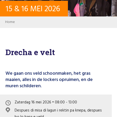
15
&
16
MEI
2026
CONTACT
Breadcrumb
Home
INLOGGEN
USER ACCOUNT
Drecha e velt
WACHTWOORD
We gaan ons veld schoonmaken, het gras
maaien, alles in de lockers opruimen, en de
muren schilderen.
Zoeken
Zaterdag 16 mei 2026 • 08:00 - 13:00
Despues di misa di lagun i rektin pa knepa, despues