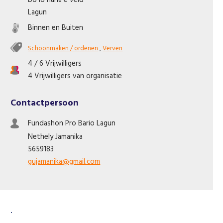
bo lo hana e veld
Like us on Facebook
Lagun
Binnen en Buiten
Schoonmaken / ordenen
,
Verven
4 / 6 Vrijwilligers
4 Vrijwilligers van organisatie
Contactpersoon
Fundashon Pro Bario Lagun
Nethely
Jamanika
5659183
gujamanika@gmail.com
.