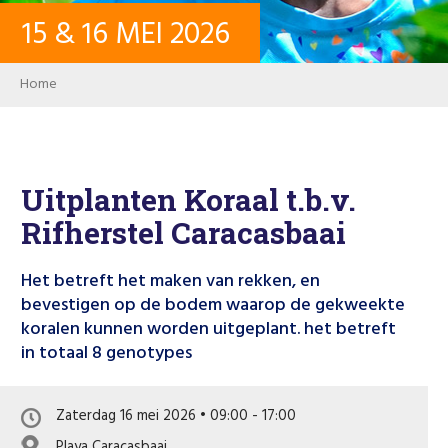
15
&
16
MEI
2026
CONTACT
Breadcrumb
Home
INLOGGEN
USER ACCOUNT
Uitplanten Koraal t.b.v.
Rifherstel Caracasbaai
WACHTWOORD
Het betreft het maken van rekken, en
bevestigen op de bodem waarop de gekweekte
koralen kunnen worden uitgeplant. het betreft
Zoeken
in totaal 8 genotypes
Zaterdag 16 mei 2026 • 09:00 - 17:00
Playa Caracasbaai