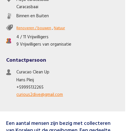
Like us on Facebook
Caracasbaai
Binnen en Buiten
Renoveren / bouwen
,
Natuur
4 / 11 Vrijwilligers
9 Vrijwilligers van organisatie
Contactpersoon
Curacao Clean Up
Hans
Pleij
+59995132265
curious2dive@gmail.com
Een aantal mensen zijn bezig met collecteren
van Koralen uit de groeibomen. Een gedeelte