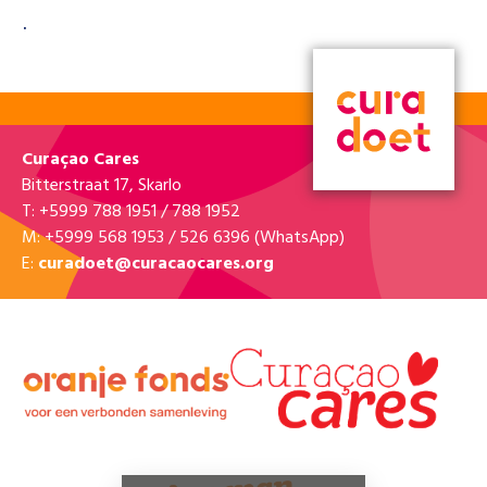
.
Curaçao Cares
Bitterstraat 17, Skarlo
T: +5999 788 1951 / 788 1952
M: +5999 568 1953 / 526 6396 (WhatsApp)
E:
curadoet@curacaocares.org