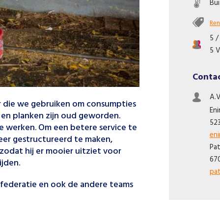
Bu
Ren
5 /
5 V
Conta
A.V
ar die we gebruiken om consumpties
Eni
 en planken zijn oud geworden.
52
te werken. Om een betere service te
en
eer gestructureerd te maken,
Pat
odat hij er mooier uitziet voor
67
ijden.
pat
kfederatie en ook de andere teams