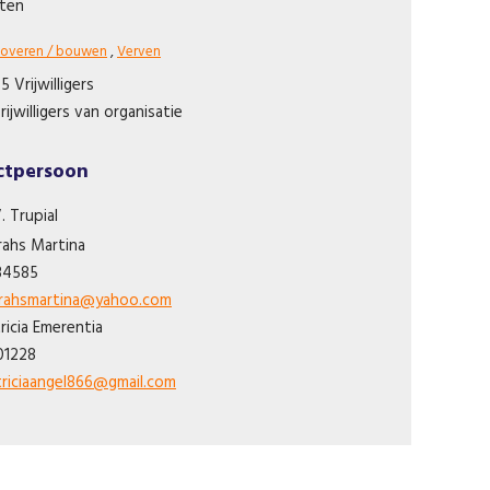
iten
overen / bouwen
,
Verven
 5 Vrijwilligers
rijwilligers van organisatie
ctpersoon
. Trupial
rahs
Martina
34585
irahsmartina@yahoo.com
ricia
Emerentia
01228
riciaangel866@gmail.com