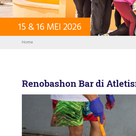
15
&
16
MEI
2026
Breadcrumb
Home
Renobashon Bar di Atleti