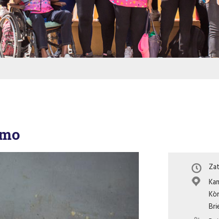
smo
Zat
Kam
Kò
Br