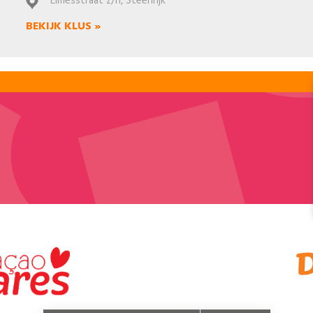
Elmesstraat z/n, Steenrijk
BEKIJK KLUS »