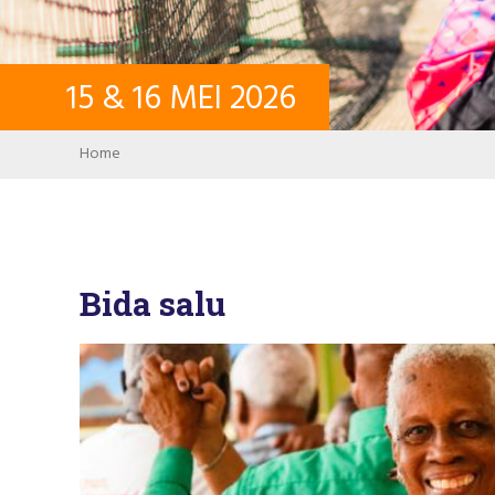
15
&
16
MEI
2026
Breadcrumb
Home
Bida salu