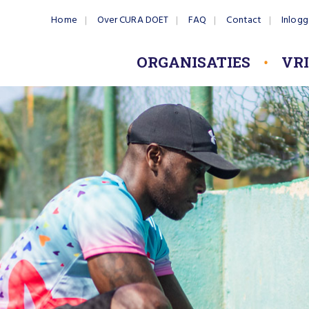
Home
Over CURA DOET
FAQ
Contact
Inlog
ORGANISATIES
VR