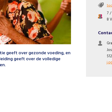
Soc
7 /
8 V
Conta
Gr
Jo
atie geeft over gezonde voeding, en
51
leiding geeft over de volledige
j.
en.