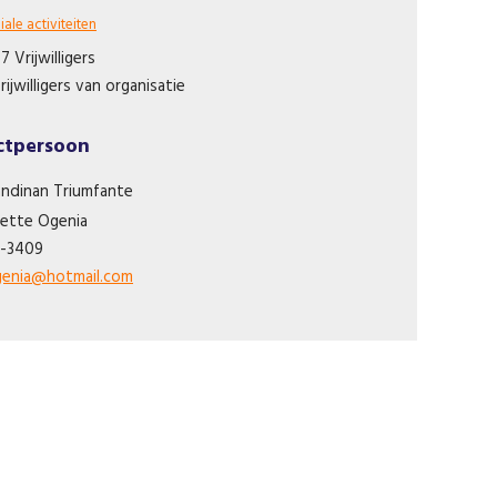
iale activiteiten
 7 Vrijwilligers
rijwilligers van organisatie
ctpersoon
andinan Triumfante
sette
Ogenia
2-3409
ogenia@hotmail.com