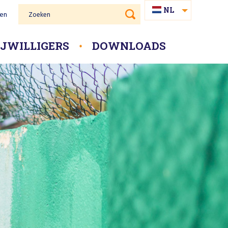
NL
gen
Zoeken
PAP
IJWILLIGERS
DOWNLOADS