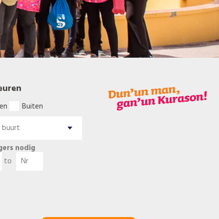
euren
en
Buiten
igers nodig
to