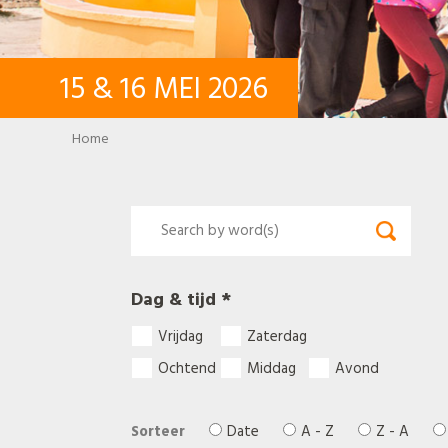
15
&
16
MEI
2026
Breadcrumb
Home
Dag & tijd *
Vrijdag
Zaterdag
Ochtend
Middag
Avond
Sorteer
Date
A - Z
Z - A