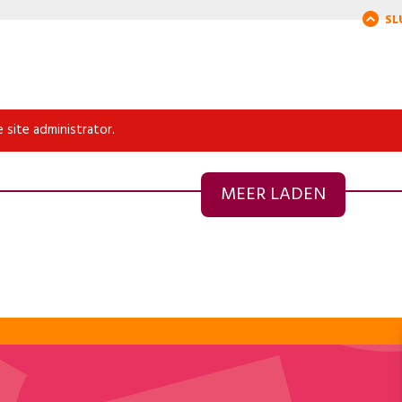
SL
 site administrator.
MEER LADEN