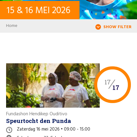
15
&
16
MEI
2026
CONTACT
Breadcrumb
Home
SHOW FILTER
INLOGGEN
USER ACCOUNT
WACHTWOORD
17
17
Zoeken
Fundashon Hendikep Ouditivo
Speurtocht den Punda
Zaterdag 16 mei 2026 • 09:00 - 15:00