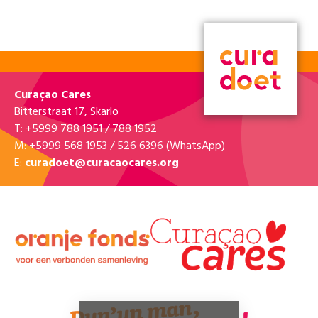
Curaçao Cares
Bitterstraat 17, Skarlo
T: +5999 788 1951 / 788 1952
M: +5999 568 1953 / 526 6396 (WhatsApp)
E:
curadoet@curacaocares.org