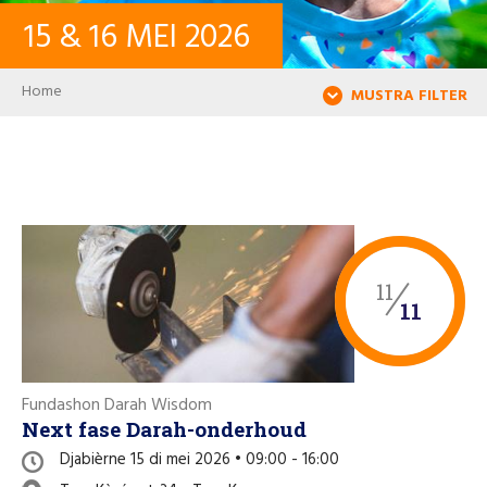
15
&
16
MEI
2026
KONTAKTO
Breadcrumb
Home
MUSTRA FILTER
LOG IN
USER ACCOUNT
PALABRA KLAVE
11
11
Buska
Fundashon Darah Wisdom
Next fase Darah-onderhoud
Djabièrne 15 di mei 2026 • 09:00 - 16:00