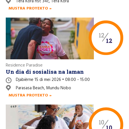
Tera Kòrá nst 34c, Tera Kora
Like nos página di Facebook
MUSTRA PROYEKTO »
12
12
Residence Paradise
Un dia di sosialisa na laman
Djabièrne 15 di mei 2026 • 08:00 - 15:00
Parasasa Beach, Mundu Nobo
MUSTRA PROYEKTO »
10
10