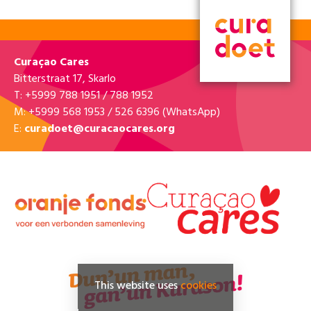
Curaçao Cares
Bitterstraat 17, Skarlo
T: +5999 788 1951 / 788 1952
M: +5999 568 1953 / 526 6396 (WhatsApp)
E:
curadoet@curacaocares.org
This website uses
cookies