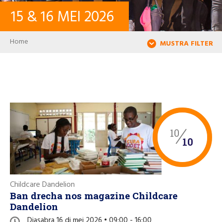
15
&
16
MEI
2026
KONTAKTO
Breadcrumb
Home
MUSTRA FILTER
LOG IN
USER ACCOUNT
PALABRA KLAVE
10
10
Buska
Childcare Dandelion
Ban drecha nos magazine Childcare
Dandelion
Djasabra 16 di mei 2026 • 09:00 - 16:00