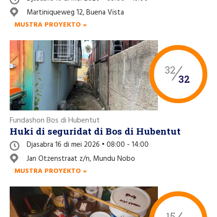
Like nos página di Facebook
Martiniqueweg 12, Buena Vista
MUSTRA PROYEKTO »
32
32
Fundashon Bos di Hubentut
Huki di seguridat di Bos di Hubentut
Djasabra 16 di mei 2026 • 08:00 - 14:00
Jan Otzenstraat z/n, Mundu Nobo
MUSTRA PROYEKTO »
15